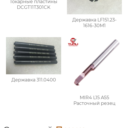
Токарные пластины
DCGT11T301CK
Державка LF151.23-
1616-30M1
Державка 311.0400
MIR4 L15 A55
Расточный резец