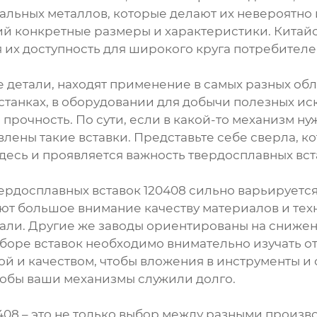
альных металлов, которые делают их невероятно 
й конкретные размеры и характеристики. Китайс
я их доступность для широкого круга потребителе
е детали, находят применение в самых разных обл
станках, в оборудовании для добычи полезных иск
прочность. По сути, если в какой-то механизм нуж
овлены такие вставки. Представьте себе сверла, к
здесь и проявляется важность твердосплавных вст
рдосплавных вставок 120408 сильно варьируется
т большое внимание качеству материалов и техн
али. Другие же заводы ориентированы на снижени
ыборе вставок необходимо внимательно изучать о
й и качеством, чтобы вложения в инструменты и 
чтобы ваши механизмы служили долго.
08 – это не только выбор между разными произв