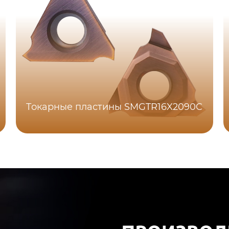
Токарные пластины SMGTR16X2090C