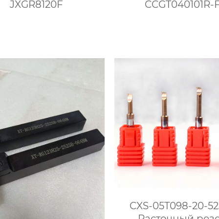
JXGR8120F
CCGT040101R-
CXS-05T098-20-5
Расточный рез