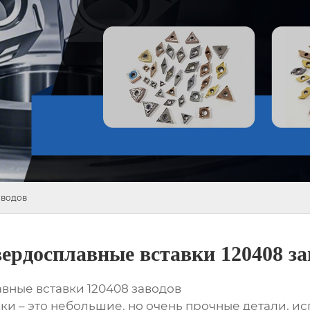
аводов
ердосплавные вставки 120408 за
ные вставки 120408 заводов
и – это небольшие, но очень прочные детали, и