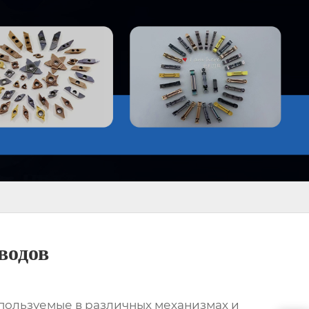
водов
спользуемые в различных механизмах и