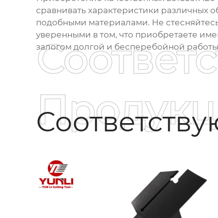
сравнивать характеристики различных о
подобными материалами. Не стесняйтесь з
уверенными в том, что приобретаете име
Соответ
залогом долгой и бесперебойной работы
Продукц
Соответств