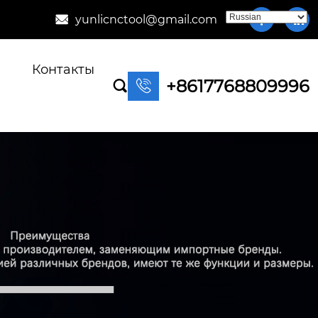
yunlicnctool@gmail.com



Контакты
+8617768809996

