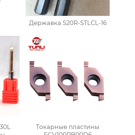
F
Державка S20R-STLCL-16
230L
Токарные пластины
ец
FGV100RB00D6