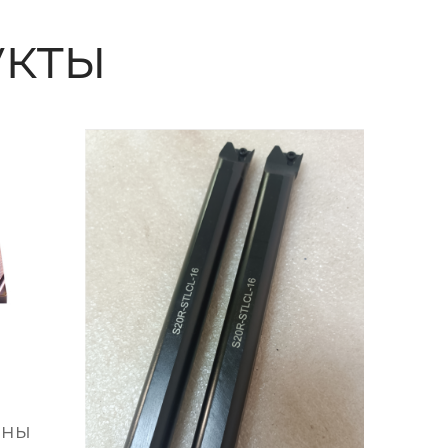
кты
ины