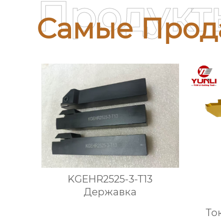
Продукт
Самые Прод
KGEHR2525-3-T13
Державка
То