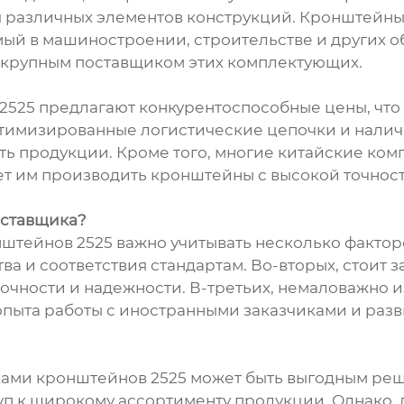
 различных элементов конструкций. Кронштейны 2
й в машиностроении, строительстве и других об
 крупным поставщиком этих комплектующих.
525 предлагают конкурентоспособные цены, что
птимизированные логистические цепочки и нали
ть продукции. Кроме того, многие китайские ко
яет им производить кронштейны с высокой точно
оставщика?
штейнов 2525 важно учитывать несколько фактор
ва и соответствия стандартам. Во-вторых, стоит
прочности и надежности. В-третьих, немаловажно
опыта работы с иностранными заказчиками и разв
ками кронштейнов 2525 может быть выгодным ре
туп к широкому ассортименту продукции. Однако,