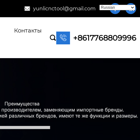
yunlicnctool@gmail.com



Контакты
+8617768809996

