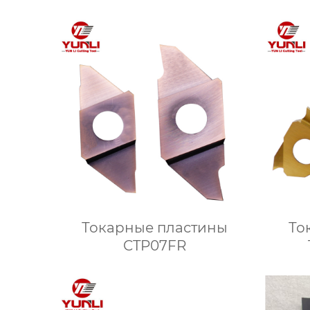
Токарные пластины
То
CTP07FR