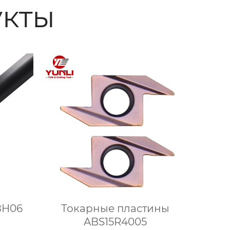
кты
8H06
Токарные пластины
ABS15R4005