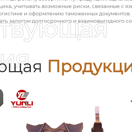
ика, учитывать возможные риски, связанные с я
логистике и оформлению таможенных документов
ствующая
ать залогом долгосрочного и взаимовыгодного со
ия
ующая
Продукц