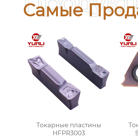
Продукт
Самые Прод
Токарные пластины
То
HFPR3003