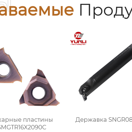
ы
аваемые
Проду
карные пластины
Державка SNGR0
SMGTR16X2090C