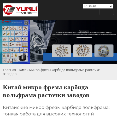
Главная
-
Китай микро фрезы карбида вольфрама расточки
заводов
Китай микро фрезы карбида
вольфрама расточки заводов
Китайские микро фрезы карбида вольфрама:
тонкая работа для высоких технологий