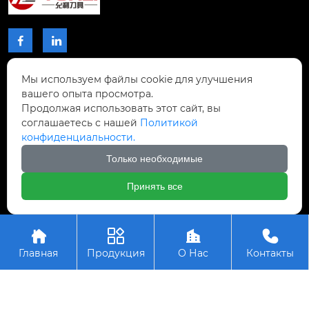


Мы используем файлы cookie для улучшения
КОНТАКТЫ
вашего опыта просмотра.
Продолжая использовать этот сайт, вы
Проспект Чжибиян № 2, Донхупин, город
соглашаетесь с нашей
Политикой
Тайпин, уезд Шисин, город Шаогуань,

конфиденциальности.
провинция Гуандун, Китай.
Только необходимые
+8617768809996

Принять все
Авторское право © ООО Шаогуань Юсинь




Прецизионные режущие инструменты
Главная
Продукция
О Нас
Контакты