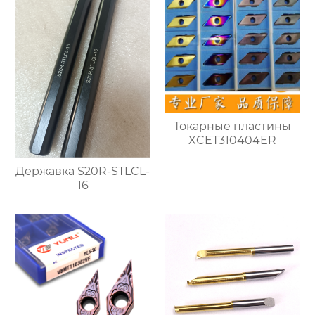
Токарные пластины
XCET310404ER
Державка S20R-STLCL-
16