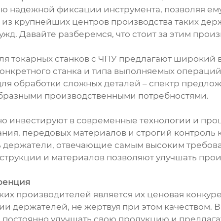
ию надежной фиксации инструмента, позволяя ему
 из крупнейших центров производства таких де
жд. Давайте разберемся, что стоит за этим произ
я токарных станков с ЧПУ предлагают широкий в
онкретного станка и типа выполняемых операций
для обработки сложных деталей – спектр предлож
образными производственными потребностями.
о инвестируют в современные технологии и проце
ия, передовых материалов и строгий контроль ка
ть держатели, отвечающие самым высоким требова
нструкции и материалов позволяют улучшать про
уренция
их производителей является их ценовая конкуре
 держателей, не жертвуя при этом качеством. Ва
 постоянно улучшать свою продукцию и предлагат