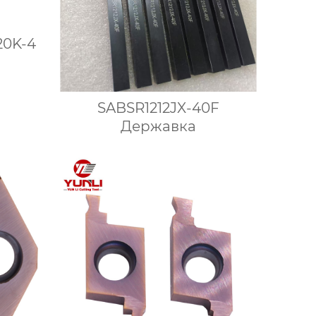
20K-4
SABSR1212JX-40F
Державка