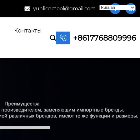
yunlicnctool@gmail.com



Контакты
+8617768809996

