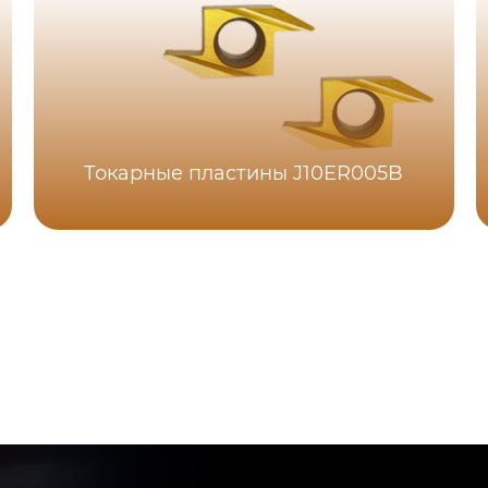
Токарные пластины J10ER005B