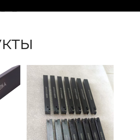
ые
кты