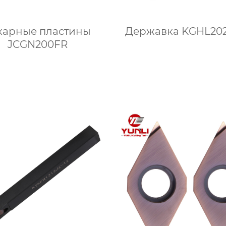
карные пластины
Державка KGHL20
JCGN200FR