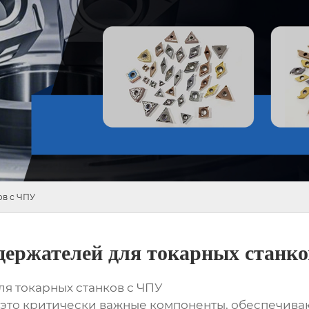
ов с ЧПУ
держателей для токарных станк
я токарных станков с ЧПУ
– это критически важные компоненты, обеспечив