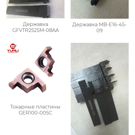
Державка
Державка MB-E16-45-
GFVTR2525M-08AA
09
Токарные пластины
GER100-005C