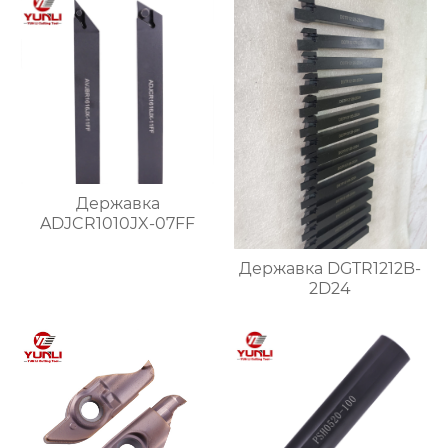
Державка
ADJCR1010JX-07FF
Державка DGTR1212B-
2D24