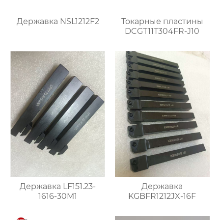
Державка NSL1212F2
Токарные пластины
DCGT11T304FR-J10
Державка LF151.23-
Державка
1616-30M1
KGBFR1212JX-16F