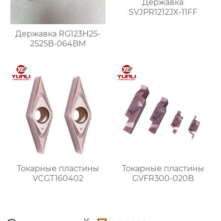
Державка
SVJPR1212JX-11FF
Державка RG123H25-
2525B-064BM
Токарные пластины
Токарные пластины
VCGT160402
GVFR300-020B