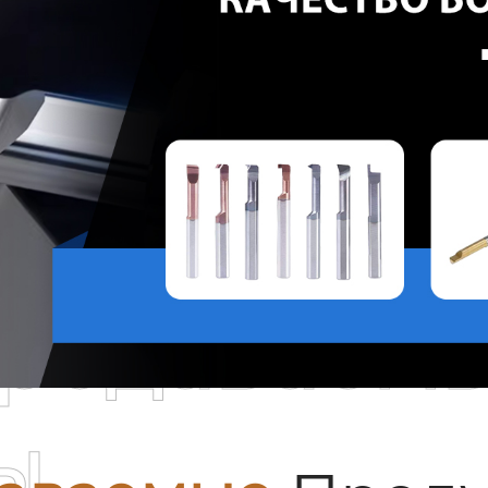
родаваем
ы