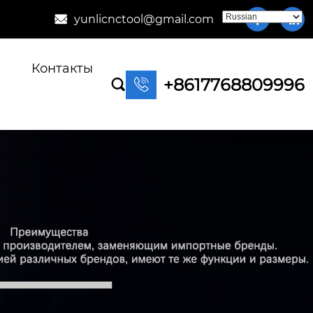
yunlicnctool@gmail.com



Контакты
+8617768809996

