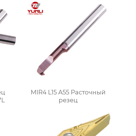
ец
MIR4 L15 A55 Расточный
7L
резец