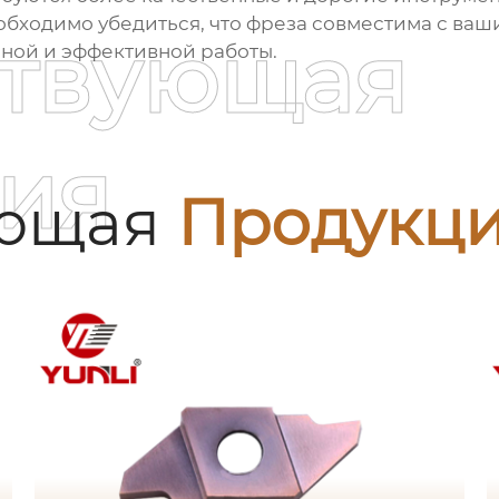
обходимо убедиться, что фреза совместима с ваш
ствующая
нной и эффективной работы.
ия
ующая
Продукц