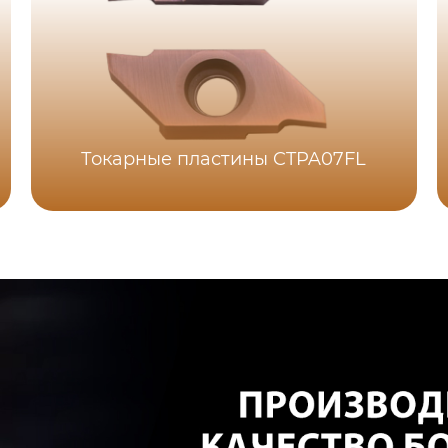
Токарные пластины CTPA07FL