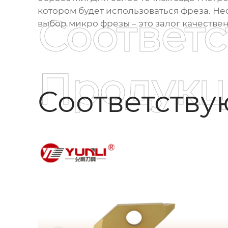
котором будет использоваться фреза. Не
Соответ
выбор микро фрезы – это залог качестве
Продукц
Соответств