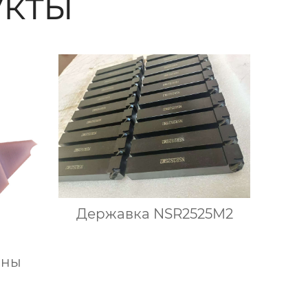
кты
Державка NSR2525M2
ины