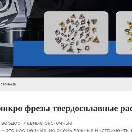
асточные
микро фрезы твердосплавные ра
твердосплавные расточные
 – это крошечные, но очень важные инструменты