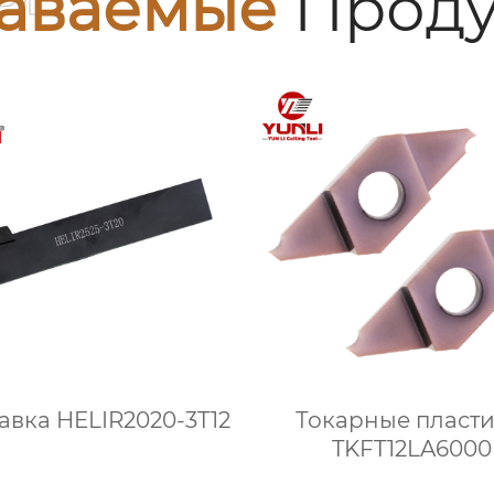
аваемые
Проду
вка HELIR2020-3T12
Токарные пласт
TKFT12LA6000