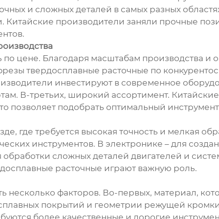
очных и сложных деталей в самых разных областя
. Китайские производители заняли прочные поз
ентов.
роизводства
ть по цене. Благодаря масштабам производства 
фрезы твердосплавные расточные по конкурентос
оизводители инвестируют в современное оборудов
там. В-третьих, широкий ассортимент. Китайски
то позволяет подобрать оптимальный инструмент
де, где требуется высокая точность и мелкая об
ческих инструментов. В электронике – для создан
обработки сложных деталей двигателей и систе
досплавные расточные играют важную роль.
 несколько факторов. Во-первых, материал, кот
сплавных покрытий и геометрии режущей кромки.
ебуются более качественные и дорогие инструмент