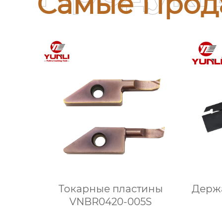
Самые Прод
Токарные пластины
Держа
VNBR0420-005S