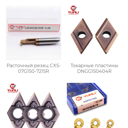
Расточный резец CXS-
Токарные пластины
07G150-7215R
DNGG150404R