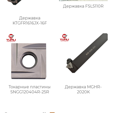
Державка FSL5110R
Державка
KTGFR1616JX-16F
Токарные пластины
Державка MGHR-
SNGG120404R-25R
2020K