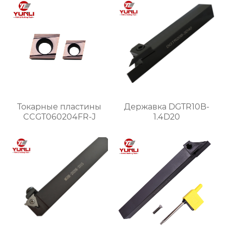
Токарные пластины
Державка DGTR10B-
CCGT060204FR-J
1.4D20