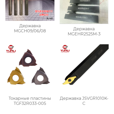
Державка
Державка
MGCH09/06/08
MGEHR2525M-3
Токарные пластины
Державка JSVGR1010K-
TGF32R033-005
C