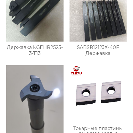
SABSR1212JX-40F
Державка KGEHR2525-
Державка
3-T13
Токарные пластины