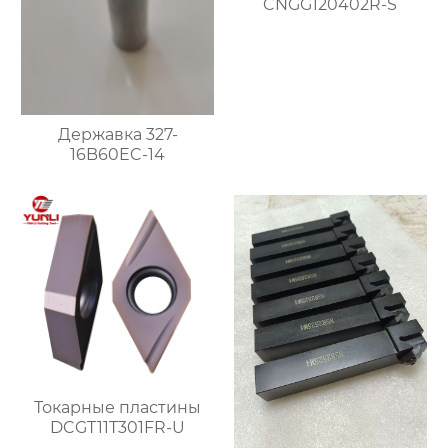
CNGG120402R-S
Державка 327-
16B60EC-14
Токарные пластины
DCGT11T301FR-U