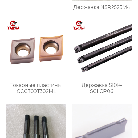
Державка NSR2525M4
Токарные пластины
Державка S10K-
CCGT09T302ML
SCLCR06