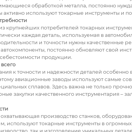
нимающиеся обработкой металла, постоянно нужд
 активно используют токарные инструменты и поч
требности
з крупнейших потребителей токарных инструмент
ктически каждая деталь, используемая в автомоби
одительности и точности нужны качественные ре
автокомпоненты, постоянно обновляют свой инст
себестоимости продукции.
 всего
ия к точности и надежности деталей особенно 
этому авиационные заводы используют самые со
ециальных сплавов. Здесь важна не только прочно
рные закупки качественного инструментария – за
сти
 охватывающая производство станков, оборудован
 используют токарные инструменты в огромных к
изводство, так и изготовление уникальных детале