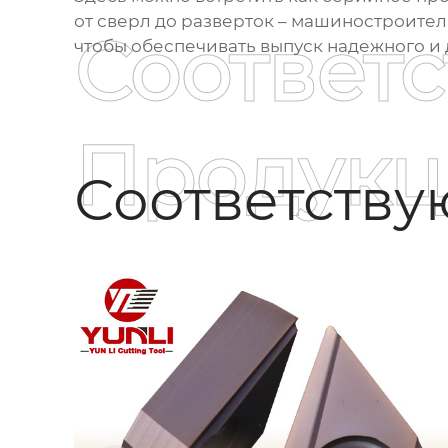
от сверл до разверток – машиностроите
Соответ
чтобы обеспечивать выпуск надежного и
Продукц
Соответств