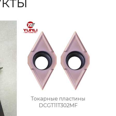
кты
Токарные пластины
DCGT11T302MF