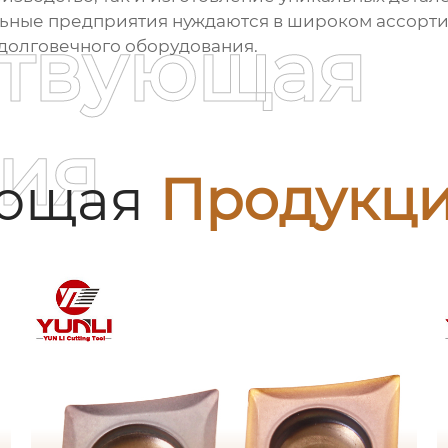
льные предприятия нуждаются в широком ассорти
ствующая
 долговечного оборудования.
ия
ующая
Продукц