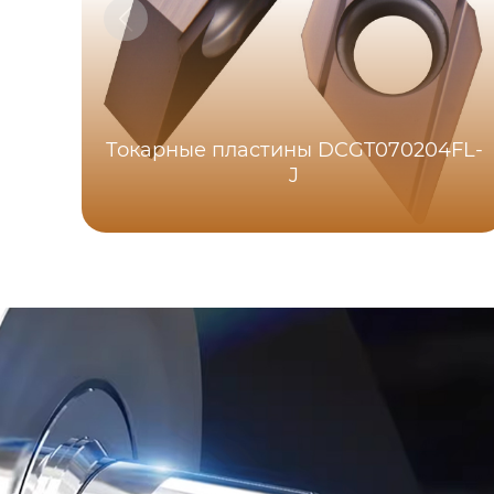
Токарные пластины DCGT070204FL-
J