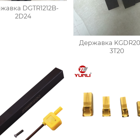
жавка DGTR1212B-
2D24
Державка KGDR20
3T20