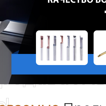
родаваем
ы