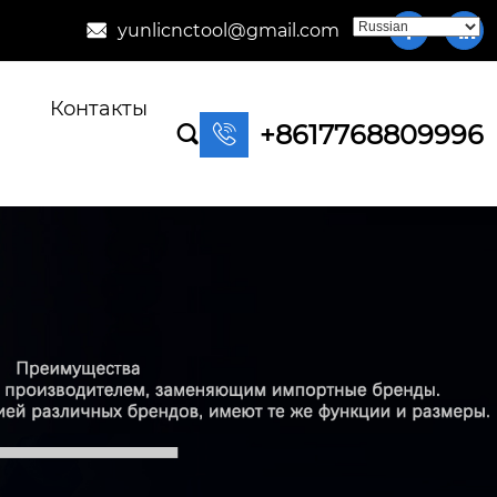
yunlicnctool@gmail.com



Контакты
+8617768809996

