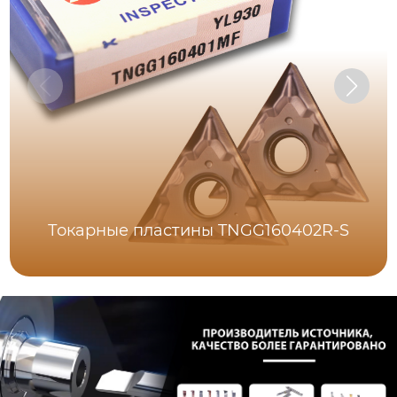
Токарные пластины TNGG160402R-S