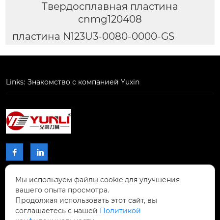
Твердосплавная пластина
cnmg120408
пластина N123U3-0080-0000-GS
Links:
Знакомство с компанией Yuxin


Мы используем файлы cookie для улучшения
КОНТАКТЫ
вашего опыта просмотра.
Продолжая использовать этот сайт, вы
Проспект Чжибиян № 2, Донхупин, город
соглашаетесь с нашей
Политикой
Тайпин, уезд Шисин, город Шаогуань,
