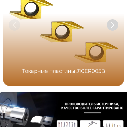
Токарные пластины J10ER005B