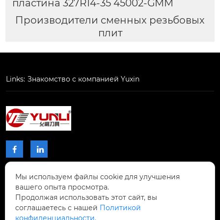
пластина 327R14-35 45002-GMM
Производители сменных резьбовых
плит
Links:
Знакомство с компанией Yuxin


Мы используем файлы cookie для улучшения
КОНТАКТЫ
вашего опыта просмотра.
Продолжая использовать этот сайт, вы
Проспект Чжибиян № 2, Донхупин, город
соглашаетесь с нашей
Политикой
Тайпин, уезд Шисин, город Шаогуань,

конфиденциальности.