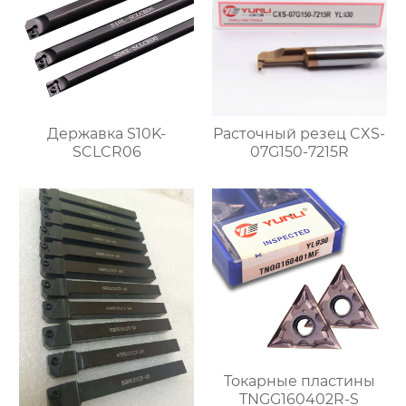
Державка S10K-
Расточный резец CXS-
SCLCR06
07G150-7215R
Токарные пластины
TNGG160402R-S