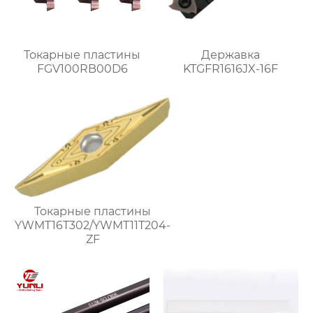
Токарные пластины
Державка
FGV100RB00D6
KTGFR1616JX-16F
Токарные пластины
YWMT16T302/YWMT11T204-
ZF