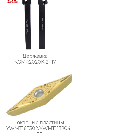
Державка
KGMR2020K-2T17
Токарные пластины
YWMT16T302/YWMT11T204-