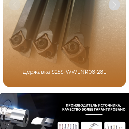
Державка S25S-WWLNR08-28E