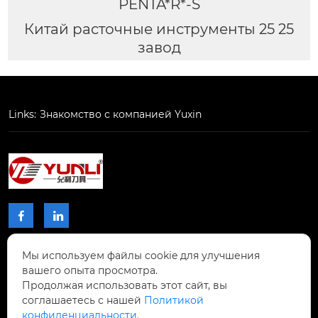
PENTA*R*-S
Китай расточные инструменты 25 25
завод
Links:
Знакомство с компанией Yuxin


Мы используем файлы cookie для улучшения
КОНТАКТЫ
вашего опыта просмотра.
Продолжая использовать этот сайт, вы
Проспект Чжибиян № 2, Донхупин, город
соглашаетесь с нашей
Политикой
Тайпин, уезд Шисин, город Шаогуань,

конфиденциальности.