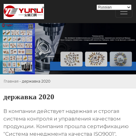
Главная
-
державка 2020
державка 2020
В компании действует надежная и строгая
система контроля и управления качеством
продукции. Компания прошла сертификацию
"Система менеджмента качества ISO9001",